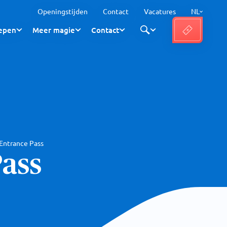
Openingstijden
Contact
Vacatures
NL
epen
Meer magie
Contact
 Entrance Pass
Pass