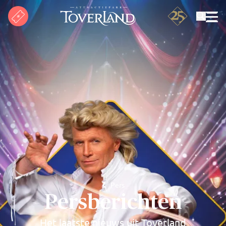
Zoeken
Pers
Persberichten
Het laatste nieuws uit Toverland