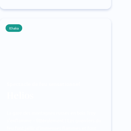
Ithaka
Spectacle de feu sensationnel
Helios
La gare des montagnes russes en bois Troy
s’enflamme – littéralement ! Les guerriers du
feu font jaillir d’immenses flammes et font