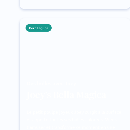
Port Laguna
Des bulles avec Joey
Joey's Bella Magica
Le petit poulpe joyeux Joey surgit à la surface
et apporte toutes ses bulles colorées. Viens
t’amuser et transforme ce moment en une