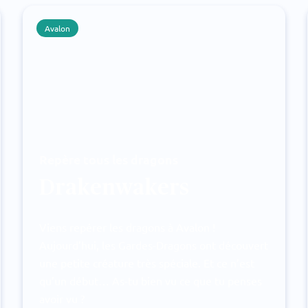
Avalon
Repère tous les dragons
Drakenwakers
Viens repérer les dragons à Avalon !
Aujourd’hui, les Gardes-Dragons ont découvert
une petite créature très spéciale. Et ce n’est
qu’un début… As-tu bien vu ce que tu penses
avoir vu ?