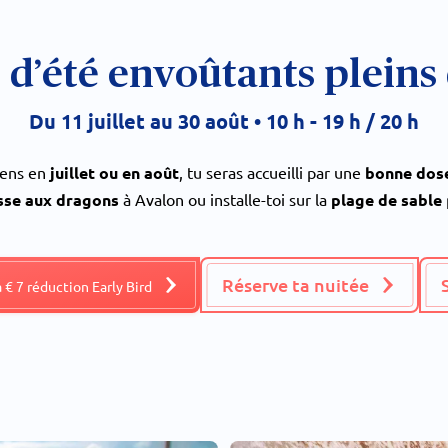
 d’été envoûtants pleins
Du 11 juillet au 30 août • 10 h - 19 h / 20 h
viens en
juillet ou en août
, tu seras accueilli par une
bonne dose
sse aux dragons
à Avalon ou installe-toi sur la
plage de sable
Réserve ta nuitée
à € 7 réduction Early Bird