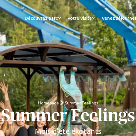
Découvrez parc
Votre visite
Venez séjourne
Homepage
Summer Feelings
Summer Feelings
Mois d'été excitants