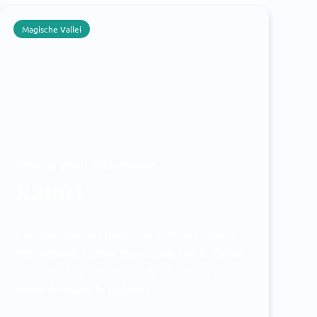
Magische Vallei
Danser pour l’harmonie
Katari
Ces gardiens de l’harmonie sont des figures
remarquables parmi les cascades de la Vallée
Magique. Ose leur Danse de l’Équilibre et
tente de suivre le rythme !