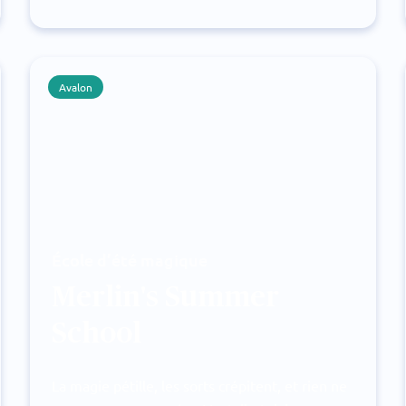
Avalon
École d’été magique
Merlin's Summer
School
La magie pétille, les sorts crépitent, et rien ne