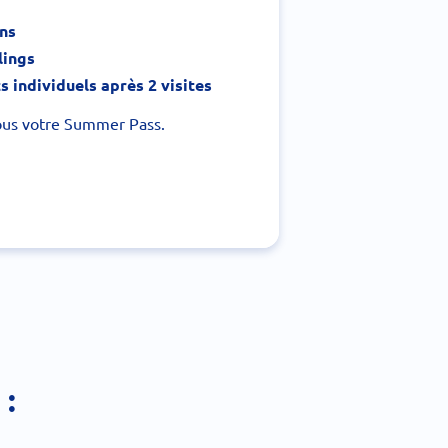
ons
lings
 individuels après 2 visites
ous votre Summer Pass.
: