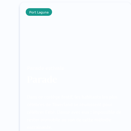
Port Laguna
Parade estivale
Parade
Dans ce cortège festif, les habitants les plus
célèbres de Toverland se réunissent pour
célébrer l’été. Danse avec eux : impossible de
rester immobile au son de cette mélodie
entraînante.