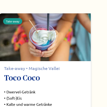
Take-away
Take-away • Magische Vallei
Toco Coco
• Dwervel-Getränk
• (Soft-)Eis
• Kalte und warme Getränke