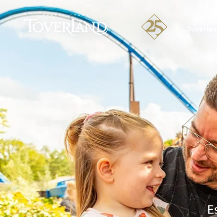
Toverla
E