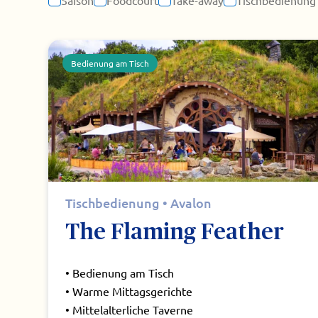
Saison
Foodcourt
Take-away
Tischbedienung
Bedienung am Tisch
Tischbedienung • Avalon
The Flaming Feather
• Bedienung am Tisch
• Warme Mittagsgerichte
• Mittelalterliche Taverne