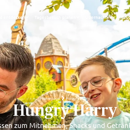
nd entdecken
Tagesbesuch planen
Übernachten
Gru
Homepage
Hungry Harry
Hungry Harry
ssen zum Mitnehmen, Snacks und Geträn