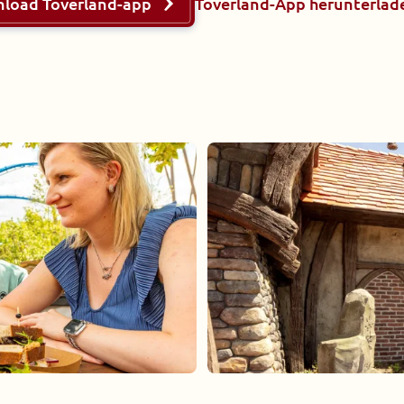
load Toverland-app
Toverland-App herunterlad