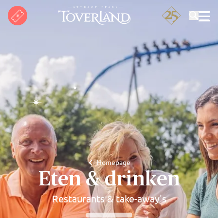
Zoeken
Homepage
Eten & drinken
Restaurants & take-away's