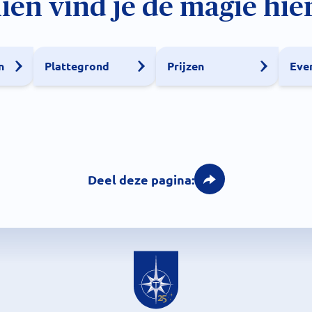
ien vind je de magie hier
n
Plattegrond
Prijzen
Eve
Deel deze pagina: