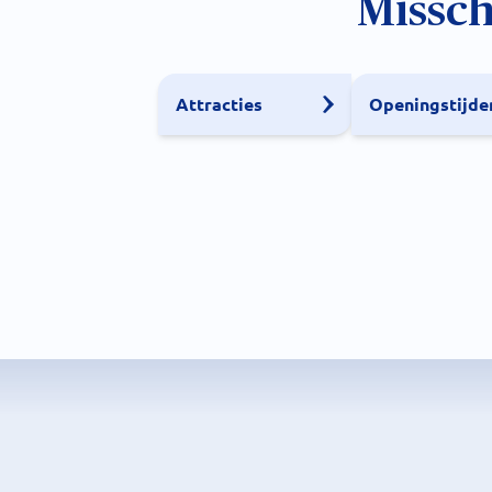
Missch
Attracties
Openingstijde