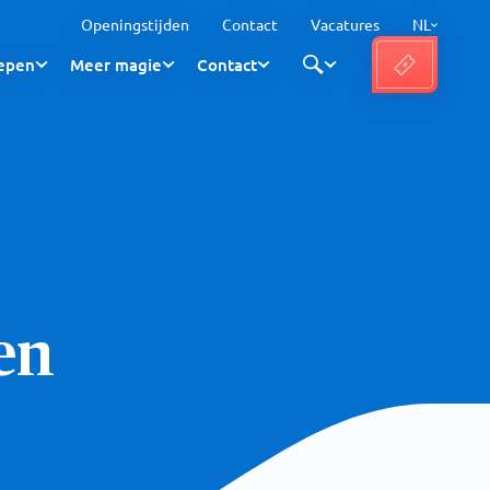
Openingstijden
Contact
Vacatures
NL
epen
Meer magie
Contact
en