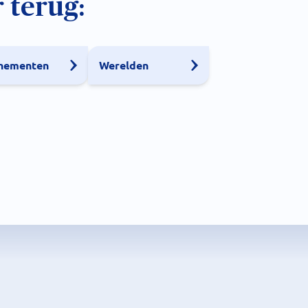
 terug:
nementen
Werelden