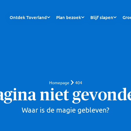
Ontdek Toverland
Plan bezoek
Blijf slapen
Gro
Homepage
404
agina niet gevond
Waar is de magie gebleven?