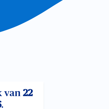
ek van
22
6
.