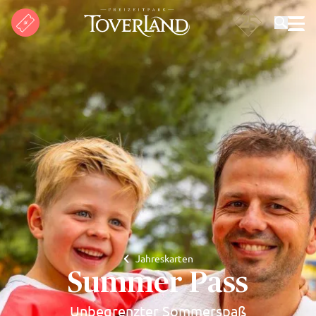
Suchen
Jahreskarten
Summer Pass
Unbegrenzter Sommerspaß