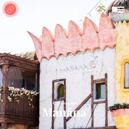
Suchen
Homepage
Manãna