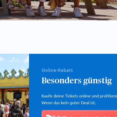
Online-Rabatt
Besonders günstig
Kaufe deine Tickets online und profitier
Wenn das kein guter Deal ist.
Tickets