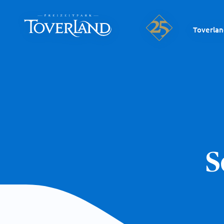
Toverla
S