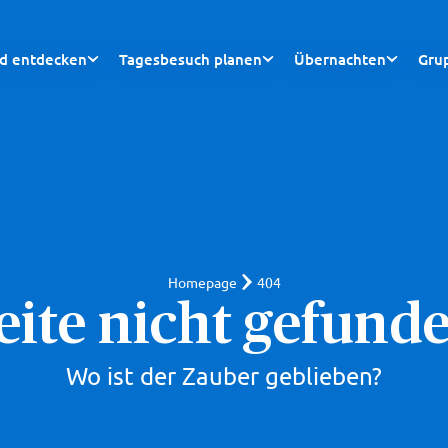
nd entdecken
Tagesbesuch planen
Übernachten
Gru
Homepage
404
eite nicht gefund
Wo ist der Zauber geblieben?