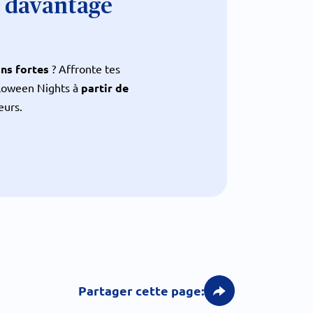
r davantage
ns fortes
? Affronte tes
lloween Nights à
partir de
eurs.
Partager cette page: