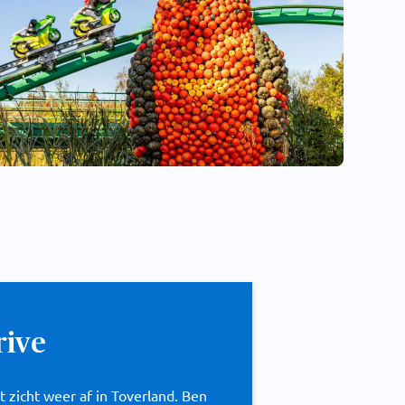
rive
t zicht weer af in Toverland. Ben