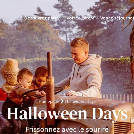
Découvrez parc
Votre visite
Venez séjourne
Homepage
Halloween Days
Halloween Days
Frissonnez avec le sourire