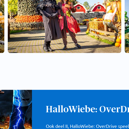
HalloWiebe: OverD
Ook deel II, HalloWiebe: OverDrive speel