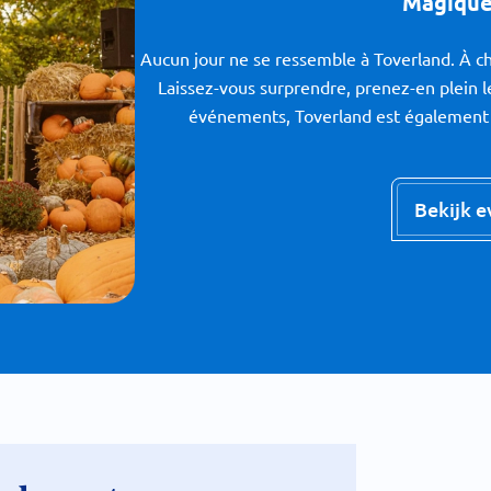
Magique
Aucun jour ne se ressemble à Toverland. À ch
Laissez-vous surprendre, prenez-en plein 
événements, Toverland est également ou
Bekijk 