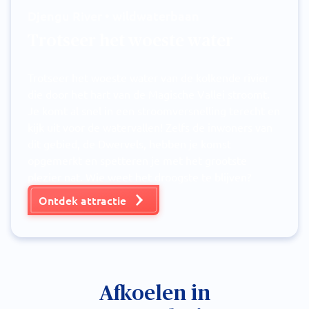
Djengu River • wildwaterbaan
Trotseer het woeste water
Trotseer het woeste water van de kolkende rivier
die door het hart van de Magische Vallei stroomt.
Je komt al snel in een stroomversnelling terecht en
kijk uit voor de watervallen! Zelfs de inwoners van
dit gebied, de Dwervels, hebben je komst
opgemerkt en spetteren je met het grootste
plezier nat. Wie weet het droogste te blijven?
Ontdek attractie
Afkoelen in