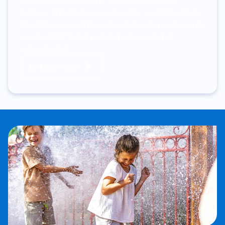
Aan de rand van Katara - Fountain of Magic,
trotseer jij het betoverende water van Waku Waku.
Houd jij je evenwicht en bereik je veilig en droog de
overkant? Of laat jij je helemaal gaan in het
waterplezier?
Ontdek meer