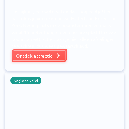
Hè, kijk uit, een waterval én daar nog eentje! Een
nat pak is je verzekerd in wildwaterbaan Expedition
Zork. Neem plaats in de boomstammen en maak
vanaf 15 meter hoogte een enorme splash! In deze
boomstam-attractie staan je niet alleen afdalingen
te wachten, dus wees gewaarschuwd.
Ontdek attractie
Magische Vallei