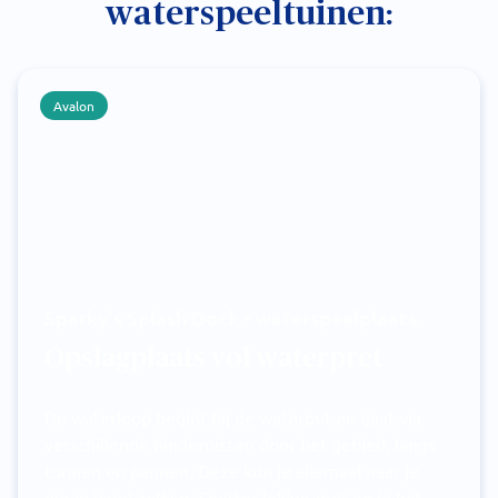
waterspeeltuinen:
Avalon
Sparky's Splash Dock • waterspeelplaats
Opslagplaats vol waterpret
De waterloop begint bij de waterput en gaat via
verschillende hindernissen door het gebied, langs
tonnen en pannen. Deze kun je allemaal naar je
eigen hand zetten. Spetter lekker met én ín het