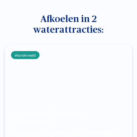
Afkoelen in 2
waterattracties:
Wunderwald
Expedition Zork • boomstam-
wildwaterbaan
Ga op een spetterend avontuur