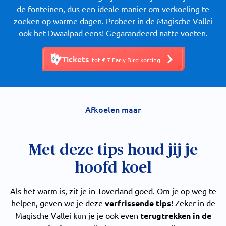
de fonteinen, dus een ideale manier om verkoeling te
zoeken op warme dagen. Probeer in de Magische Vallei
ook het Dwaalpad eens! Gegarandeerd natte voeten.
Tickets
tot € 7 Early Bird korting
Afkoelen maar
Met deze tips houd jij je
hoofd koel
Als het warm is, zit je in Toverland goed. Om je op weg te
helpen, geven we je deze
verfrissende tips
! Zeker in de
Magische Vallei kun je je ook even
terugtrekken in de