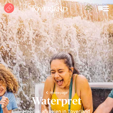
Zoeken
Homepage
Waterpret
Heerlijk afkoelen in Toverland