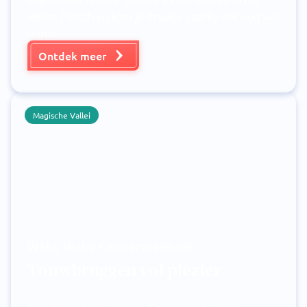
water. Misschien kom je draakje Sparky ook nog wel
tegen!
Ontdek meer
Magische Vallei
Waku Waku • waterspeeltuin
Touwbruggen vol plezier