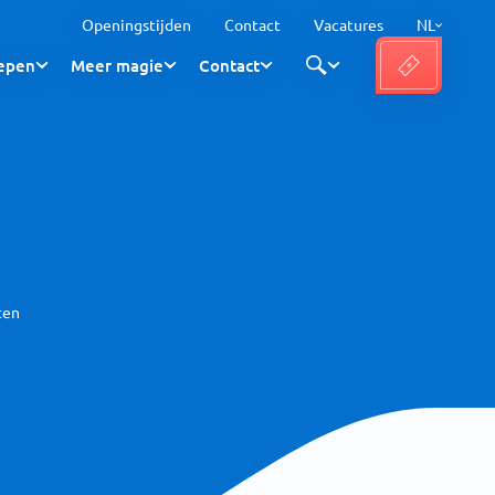
Openingstijden
Contact
Vacatures
NL
epen
Meer magie
Contact
ten