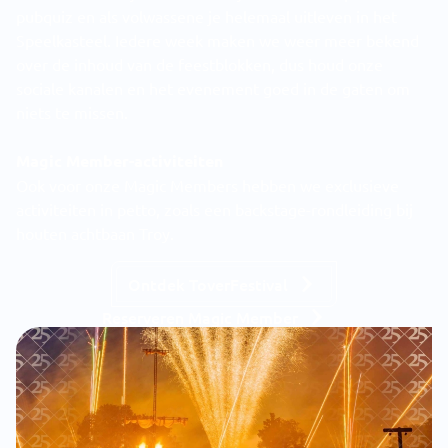
pubquiz en als volwassene je helemaal uitleven in het
Speelkasteel. Iedere week maken we weer meer bekend
over de inhoud van de feestblokken, dus houd onze
sociale kanalen en het evenement goed in de gaten om
niets te missen.
Magic Member-activiteiten
Ook voor onze Magic Members hebben we exclusieve
activiteiten in petto, zoals een backstage-rondleiding bij
houten achtbaan Troy.
Ontdek ToverFestival
Reserveren Magic Member