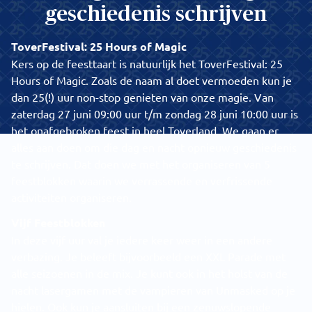
geschiedenis schrijven
ToverFestival: 25 Hours of Magic
Kers op de feesttaart is natuurlijk het ToverFestival: 25
Hours of Magic. Zoals de naam al doet vermoeden kun je
dan 25(!) uur non-stop genieten van onze magie. Van
zaterdag 27 juni 09:00 uur t/m zondag 28 juni 10:00 uur is
het onafgebroken feest in heel Toverland. We gaan er
alles aan doen om die dag en nacht opnieuw geschiedenis
te schrijven. Dat doen we met het organiseren van 5
feestblokken waarin we verrassende en verfrissende
activiteiten organiseren.
Vijf Feestblokken
In deze vijf uur val je iedere keer weer in een andere
verbazing. Je beleeft bijvoorbeeld een XXL Parade met
alle seizoenen in de mix. Je kunt ook in het holst van de
nacht lasergamen met de vampieren van Unmasked op je
hielen. Ook kun je aansluiten bij een zenuwslopende