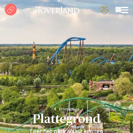
Zoeken
Homepage
Plattegrond
Leer het park alvast kennen