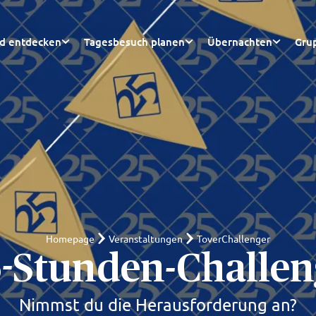
nd entdecken
Tagesbesuch planen
Übernachten
Gru
Homepage
Veranstaltungen
ToverChallenger
5-Stunden-Challen
Nimmst du die Herausforderung an?