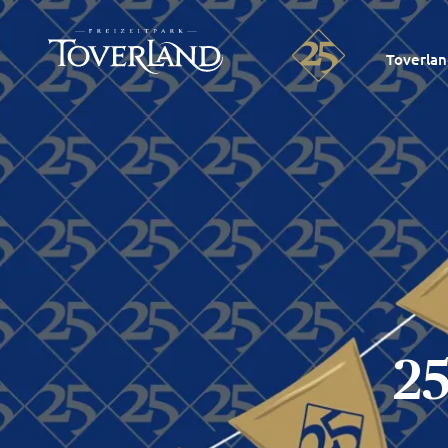
Toverla
2