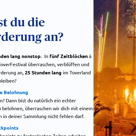
t du die
rderung an?
nden lang nonstop
. In
fünf Zeitblöcken
à
overFestival überraschen, verblüffen und
rderung an,
25 Stunden lang
im Toverland
bleiben?
ve Belohnung
n? Dann bist du natürlich ein echter
 belohnen, überraschen wir dich mit einem
h in deiner Sammlung nicht fehlen darf.
ckpoints
points zu festgelegten Zeiten arbeiten,