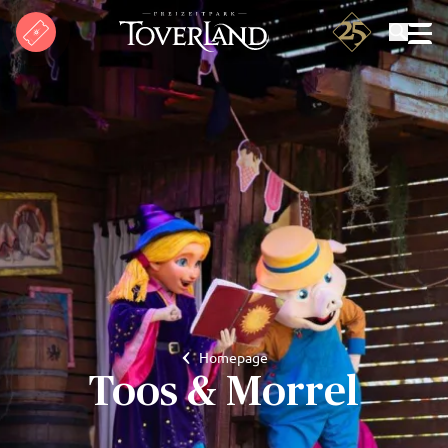
Suchen
Homepage
Toos & Morrel