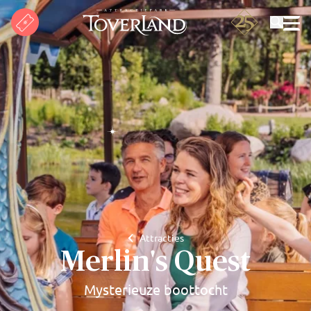
Zoeken
Attracties
Merlin's Quest
Mysterieuze boottocht