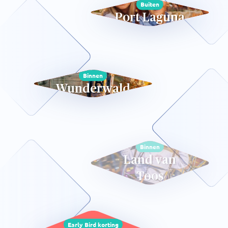
Buiten
Port Laguna
Binnen
Wunderwald
Binnen
Land van
Toos
Early Bird korting