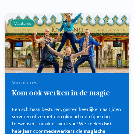
Vacatures
Vacatures
Kom ook werken in de magie
Een achtbaan besturen, gasten heerlijke maaltijden
serveren of ze met een glimlach een fijne dag
toewensen.. maak er werk van! We zoeken
het
hele jaar
door
medewerkers
die
magische