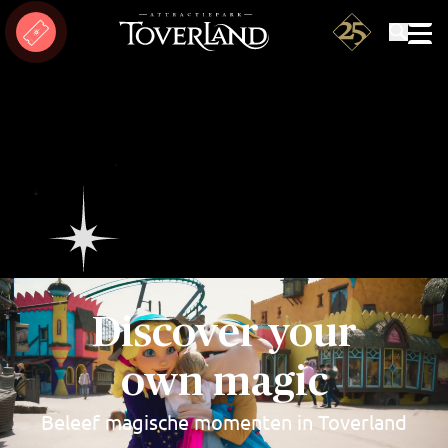
Zoeken
Discover your
own magic
Beleef magische momenten in Toverland