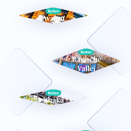
Buiten
Avalon
Buiten
Magische
Vallei
Buiten
Ithaka